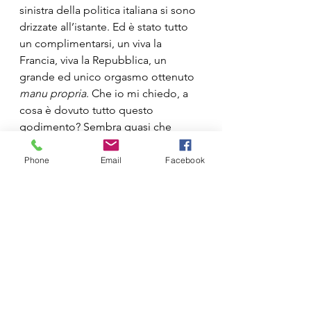
sinistra della politica italiana si sono 
drizzate all’istante. Ed è stato tutto 
un complimentarsi, un viva la 
Francia, viva la Repubblica, un 
grande ed unico orgasmo ottenuto 
manu propria
. Che io mi chiedo, a 
cosa è dovuto tutto questo 
godimento? Sembra quasi che 
festeggino di più per le elezioni di 
altri Paesi rispetto a quelle Italiane. 
Phone
Email
Facebook
Non sarà mica per questo profumo 
di “governo-ammucchiata- francese 
che si sente nell’aria e che tanto 
piace ai “comunisti” nostrani?
POLITICA
COMMENTI
ATTUALITÀ