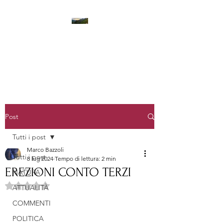
LA STANZA DEI PENSIERI
Post
Tutti i post
Marco Bazzoli
Tutti i post
8 lug 2024
Tempo di lettura: 2 min
EREZIONI CONTO TERZI
NATURA
Valutazione NaN stelle su 5.
ATTUALITÀ
COMMENTI
POLITICA