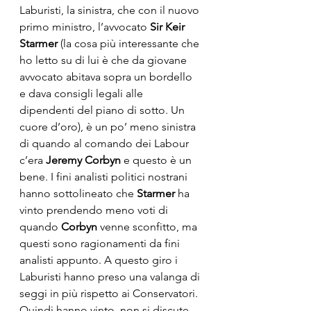
Laburisti, la sinistra, che con il nuovo 
primo ministro, l’avvocato 
Sir Keir 
Starmer 
(la cosa più interessante che 
ho letto su di lui è che da giovane 
avvocato abitava sopra un bordello 
e dava consigli legali alle 
dipendenti del piano di sotto. Un 
cuore d’oro), è un po’ meno sinistra 
di quando al comando dei Labour 
c’era 
Jeremy Corbyn 
e questo è un 
bene. I fini analisti politici nostrani 
hanno sottolineato che 
Starmer 
ha 
vinto prendendo meno voti di 
quando 
Corbyn 
venne sconfitto, ma 
questi sono ragionamenti da fini 
analisti appunto. A questo giro i 
Laburisti hanno preso una valanga di 
seggi in più rispetto ai Conservatori. 
Quindi hanno vinto, non si discute.