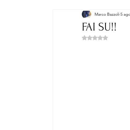
Marco Bazzoli
5 ag
POESIA
FAI SU!!
Valutazione NaN ste