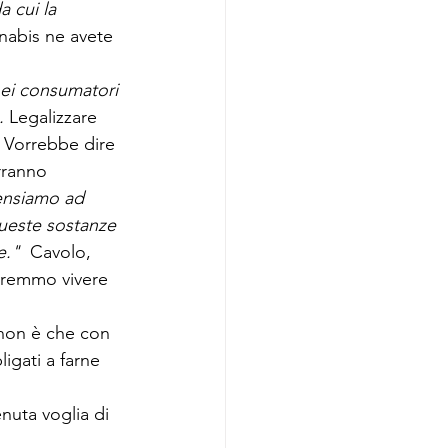
 cui la 
nnabis ne avete 
nei consumatori 
. 
Legalizzare 
. Vorrebbe dire 
rranno 
nsiamo ad 
ueste sostanze 
e." 
 Cavolo, 
ovremmo vivere 
 non è che con 
igati a farne 
nuta voglia di 