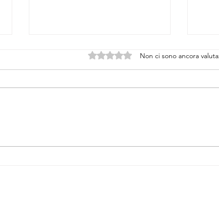
Valutazione 0 stelle su 5.
Non ci sono ancora valuta
SGARBI EUROPEI
EVVIV
CHAR