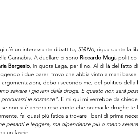
gi c'è un interessante dibattito, 
Si&No, 
riguardante la li
la Cannabis. A duellare ci sono 
Riccardo Magi, 
politico
ria Bergesio
, in quota Lega, per il no. Al di là del fatto d
eggendo i due pareri trovo che abbia vinto a mani basse 
 argomentazioni, deboli secondo me, del politico della 
amo salvare i giovani dalla droga. E questo non sarà poss
procurarsi le sostanze"
. E mi qui mi verrebbe da chiede
 se non si è ancora reso conto che oramai le droghe te l
ente, fai quasi più fatica a trovare i beni di prima neces
e pesanti e leggere, ma dipendenze più o meno severe
ba un fascio.