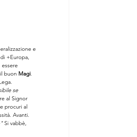
beralizzazione e 
 di +Europa, 
i essere 
il buon 
Magi
. 
Lega.
ibile se 
re al Signor 
e procuri al 
sità. Avanti. 
" 
Si vabbè, 