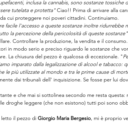
upefacenti, inclusa la cannabis, sono sostanze tossiche da
ere tutelata e protetta"
 Ciao!! Prima di arrivare alla ca
 da cui proteggere noi poveri cittadini. Continuiamo.
re facile l'accesso a queste sostanze inoltre ridurrebbe 
utto la percezione della pericolosità di queste sostanze"
lare. Controllare la produzione, la vendita e il consumo
ori in modo serio e preciso riguardo le sostanze che vo
are. La chiusura del pezzo è qualcosa di eccezionale. "
Pe
mo imparato dalla legalizzazione di alcool e tabacco: q
e le più utilizzate al mondo e tra le prime cause di mort
mente dai tribunali dell' inquisizione. Se fosse per lui d
tante e che mai si sottolinea secondo me resta questa:
elle droghe leggere (che non esistono) tutti poi sono obbl
etto il pezzo di 
Giorgio Maria Bergesio
, mi è proprio ve