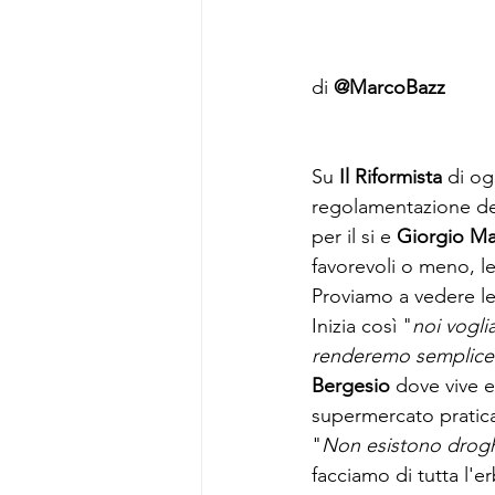
di 
@MarcoBazz
Su 
Il Riformista 
di og
regolamentazione del
per il si e 
Giorgio Ma
favorevoli o meno, l
Proviamo a vedere le
Inizia così "
noi vogli
renderemo semplice 
Bergesio
 dove vive e
supermercato praticam
"
Non esistono drogh
facciamo di tutta l'er