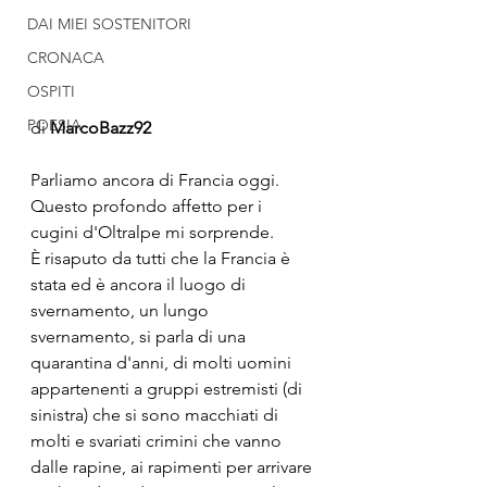
DAI MIEI SOSTENITORI
CRONACA
OSPITI
POESIA
di 
MarcoBazz92
Parliamo ancora di Francia oggi. 
Questo profondo affetto per i 
cugini d'Oltralpe mi sorprende.
È risaputo da tutti che la Francia è 
stata ed è ancora il luogo di 
svernamento, un lungo 
svernamento, si parla di una 
quarantina d'anni, di molti uomini 
appartenenti a gruppi estremisti (di 
sinistra) che si sono macchiati di 
molti e svariati crimini che vanno 
dalle rapine, ai rapimenti per arrivare 