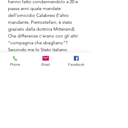
hanno fatto condannandolo a 20 e 
passa anni quale mandate 
dell'omicidio Calabresi (l'altro 
mandante, Pietrostefani, è stato 
graziato dalla dottrina Mitterand). 
Che differenze c'erano con gli altri 
"compagnia che sbagliano"?
Secondo me lo Stato italiano 
qualche domanda dovrebbe farsela.
Le uniche certezze di questa triste 
Phone
Email
Facebook
vicenda sono che ci sono persone 
che vivranno tutta la loro esistenza 
senza avere giustizia e persone che 
non mi capacito di capire come 
abbiano fatto a vivere una vita intera 
senza coscienza.
POLITICA
COMMENTI