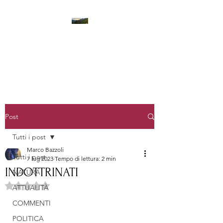
LA STANZA DEI PENSIERI
Post
Tutti i post
Marco Bazzoli
Tutti i post
7 lug 2023
Tempo di lettura: 2 min
INDOTTRINATI
NATURA
Valutazione NaN stelle su 5.
ATTUALITÀ
COMMENTI
POLITICA