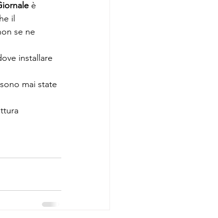
iornale
 è 
e il 
 non se ne 
ove installare 
 sono mai state 
ttura 