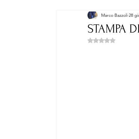
Marco Bazzoli
28 gi
POESIA
STAMPA D
Valutazione NaN ste