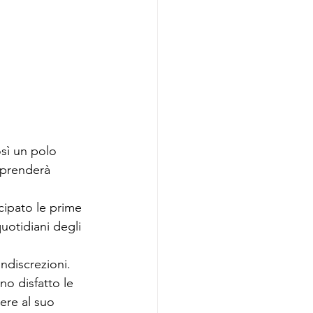
osì un polo 
mprenderà 
cipato le prime 
uotidiani degli 
ndiscrezioni. 
o disfatto le 
ere al suo 