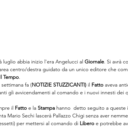
uglio abbia inizio l'era Angelucci al 
Giornale
. Si avrà c
 area centro/destra guidato da un unico editore che co
Il Tempo
.
settimana fa (
NOTIZIE STUZZICANTI) 
il 
Fatto
 aveva anti
anti gli avvicendamenti al comando e i nuovi innesti dei q
pre il 
Fatto 
e la 
Stampa
 hanno  detto seguito a queste i
nta Mario Sechi lascerà Pallazzo Chigi senza aver nemmen
essetti) per mettersi al comando di 
Libero 
e potrebbe av