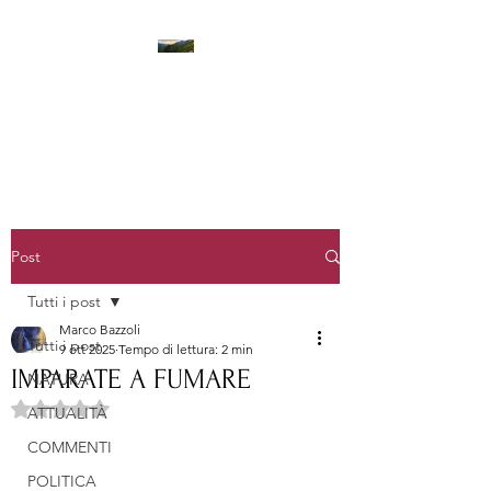
LA STANZA DEI PENSIERI
Post
Tutti i post
Marco Bazzoli
Tutti i post
9 ott 2025
Tempo di lettura: 2 min
IMPARATE A FUMARE
NATURA
Valutazione NaN stelle su 5.
ATTUALITÀ
COMMENTI
POLITICA