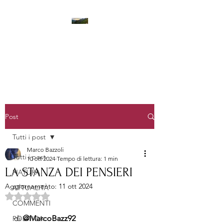
LA STANZA DEI PENSIERI
Post
Tutti i post
Marco Bazzoli
Tutti i post
10 ott 2024
Tempo di lettura: 1 min
LA STANZA DEI PENSIERI
NATURA
Aggiornamento:
11 ott 2024
ATTUALITÀ
Valutazione NaN stelle su 5.
COMMENTI
di 
@MarcoBazz92
POLITICA