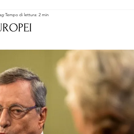
ag
Tempo di lettura: 2 min
UROPEI
lle su 5.