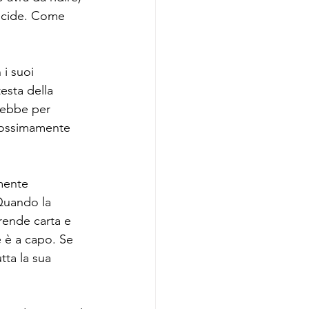
decide. Come 
 i suoi 
testa della 
rebbe per 
rossimamente 
mente 
uando la 
rende carta e 
 è a capo. Se 
tta la sua 