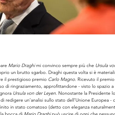
are 
Mario Draghi
 mi convinco sempre più che 
Ursula vo
oprio un brutto sgarbo. Draghi questa volta si è material
re il prestigioso premio 
Carlo Magno. 
Ricevuto il premio 
o di ringraziamento, approfittandone - visto lo spazio a 
ignora 
Ursula von der Leyen. 
Nonostante la Presidente lo
 di redigere un’analisi sullo stato dell’Unione Europea - 
inito in stato comatoso (detto con eleganza naturalmen
lla bocca di 
Mario Draghi 
può uscire di ogni che nessuno 