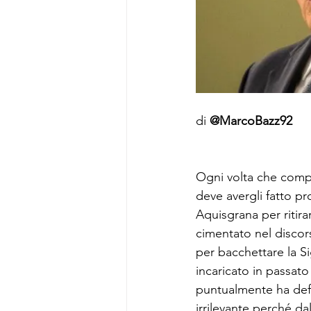
di 
@MarcoBazz92
Ogni volta che comp
deve avergli fatto pr
Aquisgrana per ritira
cimentato nel discors
per bacchettare la S
incaricato in passato
puntualmente ha def
irrilevante perché da