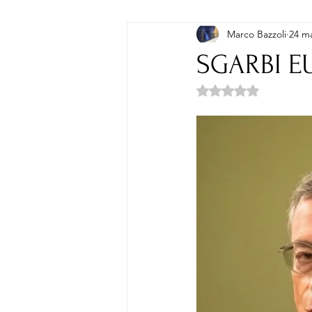
Marco Bazzoli
24 m
POESIA
SGARBI E
Valutazione NaN ste