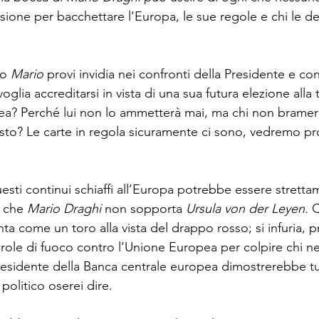
ione per bacchettare l’Europa, le sue regole e chi le 
o 
Mario 
provi invidia nei confronti della Presidente e con
 voglia accreditarsi in vista di una sua futura elezione alla 
? Perché lui non lo ammetterà mai, ma chi non brame
sto? Le carte in regola sicuramente ci sono, vedremo p
esti continui schiaffi all’Europa potrebbe essere stretta
 che 
Mario Draghi 
non sopporta 
Ursula von der Leyen. 
Q
a come un toro alla vista del drappo rosso; si infuria, p
role di fuoco contro l’Unione Europea per colpire chi ne
Presidente della Banca centrale europea dimostrerebbe tu
politico oserei dire.