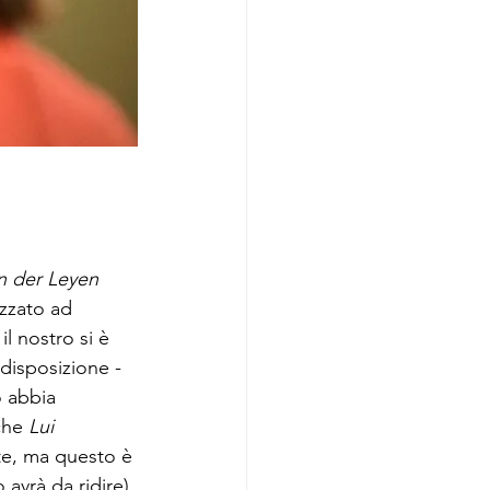
n der Leyen
izzato ad 
il nostro si è 
disposizione - 
 abbia 
che 
Lui 
te, ma questo è 
avrà da ridire) 