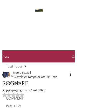
LA STANZA DEI PENSIERI
Post
Tutti i post
Marco Bazzoli
Tutti i post
15 set 2023
Tempo di lettura: 1 min
SOGNARE
NATURA
Aggiornamento:
27 set 2023
ATTUALITÀ
Valutazione NaN stelle su 5.
COMMENTI
POLITICA