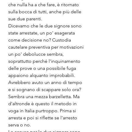
che nulla ha a che fare, è ritornato 
sulla bocca di tutti, anche più delle 
sue due parenti.
Dicevamo che le due signore sono 
state arrestate, un po' esagerata 
come decisione no? Custodia 
cautelare preventiva per motivazioni 
un po' debolucce sembra, 
soprattutto perché l'inquinamento 
delle prove o una possibile fuga 
appaiono alquanto improbabili. 
Avrebbero avuto un anno di tempo 
e si sognano di scappare solo ora? 
Sembra una mezza barzelletta. Ma 
d'altronde è questo il metodo in 
voga in Italia purtroppo. Prima si 
arresta e poi si riflette se l'arresto 
serva o no.
Le accuse per le due signore sono, 