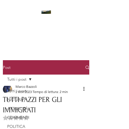
LA STANZA DEI PENSIERI
Post
Tutti i post
Marco Bazzoli
Tutti i post
2 nov 2023
Tempo di lettura: 2 min
TUTTI PAZZI PER GLI
NATURA
IMMIGRATI
ATTUALITÀ
COMMENTI
Valutazione NaN stelle su 5.
POLITICA