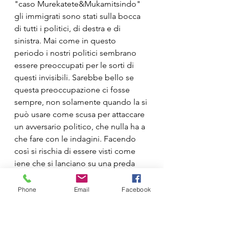
"caso Murekatete&Mukamitsindo" 
gli immigrati sono stati sulla bocca 
di tutti i politici, di destra e di 
sinistra. Mai come in questo 
periodo i nostri politici sembrano 
essere preoccupati per le sorti di 
questi invisibili. Sarebbe bello se 
questa preoccupazione ci fosse 
sempre, non solamente quando la si 
può usare come scusa per attaccare 
un avversario politico, che nulla ha a 
che fare con le indagini. Facendo 
così si rischia di essere visti come 
iene che si lanciano su una preda 
moribonda, non una bella figura 
credo.
Phone
Email
Facebook
ATTUALITÀ
COMMENTI
POLITICA