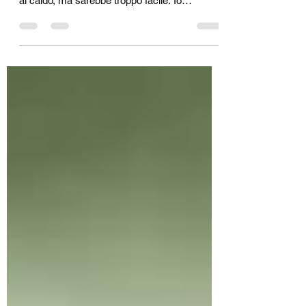
di @MarcoBazz92 Per quello che sto per
andare a raccontare si potrebbe dare la colpa
al caldo, ma sarebbe troppo facile. Io
incolperei la ristrettezza del cervello delle
persone. Brevemente i fatti. In Friuli Venezia
Giulia un'allegra signora di 55 anni si è
beccata una multa di centocinque euro (cento
di multa più cinque di spese per la notifica)
perché era in riva al fiume, per i cavoli suoi,
senza dar fastidio a nessuno a prendere il
sole. È voi mi direte: dove sta il prob