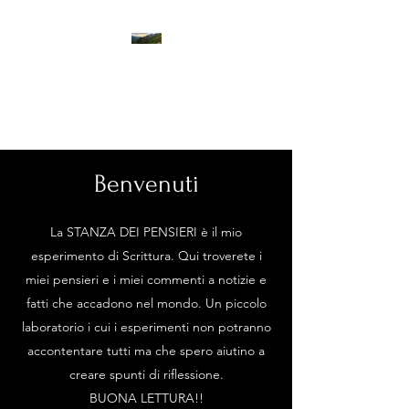
LA STANZA DEI PENSIERI
Benvenuti
La STANZA DEI PENSIERI è il mio
esperimento di Scrittura. Qui troverete i
miei pensieri e i miei commenti a notizie e
fatti che accadono nel mondo. Un piccolo
laboratorio i cui i esperimenti non potranno
accontentare tutti ma che spero aiutino a
creare spunti di riflessione.
BUONA LETTURA!!